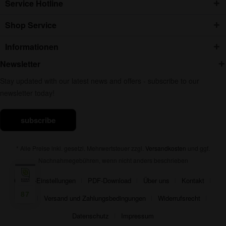
Service Hotline
Shop Service
Informationen
Newsletter
Stay updated with our latest news and offers - subscribe to our
newsletter today!
subscribe
* Alle Preise inkl. gesetzl. Mehrwertsteuer zzgl.
Versandkosten
und ggf.
Nachnahmegebühren, wenn nicht anders beschrieben
Cookie-Einstellungen
PDF-Download
Über uns
Kontakt
87
AGB
Versand und Zahlungsbedingungen
Widerrufsrecht
Datenschutz
Impressum