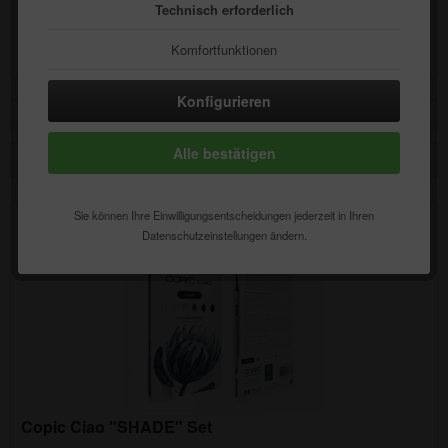
Technisch erforderlich
Inhalt
1 Stück
18,56 € *
Komfortfunktionen
Statistik & Tracking
Konfigurieren
Filtern
Alle bestätigen
Sie können Ihre Einwilligungsentscheidungen jederzeit in Ihren
Datenschutzeinstellungen ändern.
Copic Ciao "SHADE" Set