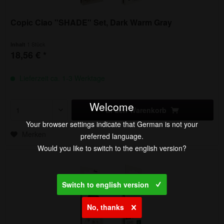
Copic Ciao "SHADE" Set, Dark Warm Gray
1 Stück
Inhalt
18,56 € *
Lieferzeit ca. 1-3 Werktage
Welcome
In den
Warenkorb
Your browser settings indicate that German is not your
Merken
preferred language.
Would you like to switch to the english version?
Switch to english version
No, thanks