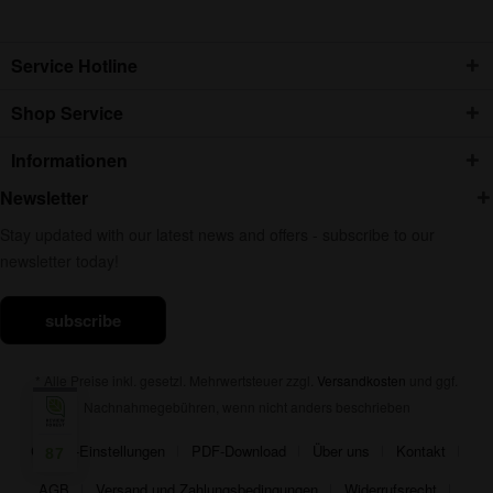
Service Hotline
Shop Service
Informationen
Newsletter
Stay updated with our latest news and offers - subscribe to our
newsletter today!
subscribe
* Alle Preise inkl. gesetzl. Mehrwertsteuer zzgl.
Versandkosten
und ggf.
Nachnahmegebühren, wenn nicht anders beschrieben
Cookie-Einstellungen
PDF-Download
Über uns
Kontakt
87
AGB
Versand und Zahlungsbedingungen
Widerrufsrecht