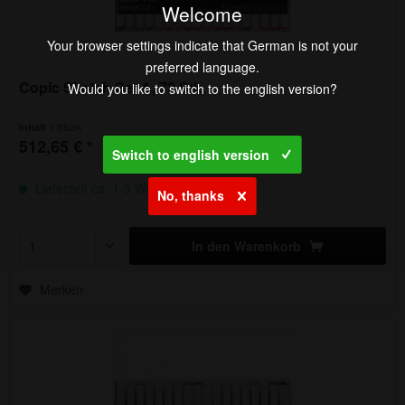
Welcome
Your browser settings indicate that German is not your
preferred language.
Copic Sketch Set A, 72 Stk.
Would you like to switch to the english version?
1 Stück
Inhalt
512,65 € *
Switch to english version
Lieferzeit ca. 1-3 Werktage
No, thanks
In den
Warenkorb
Merken