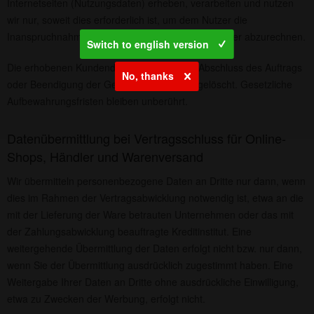
Internetseiten (Nutzungsdaten) erheben, verarbeiten und nutzen
wir nur, soweit dies erforderlich ist, um dem Nutzer die
Inanspruchnahme des Dienstes zu ermöglichen oder abzurechnen.
Switch to english version
Die erhobenen Kundendaten werden nach Abschluss des Auftrags
No, thanks
oder Beendigung der Geschäftsbeziehung gelöscht. Gesetzliche
Aufbewahrungsfristen bleiben unberührt.
Datenübermittlung bei Vertragsschluss für Online-
Shops, Händler und Warenversand
Wir übermitteln personenbezogene Daten an Dritte nur dann, wenn
dies im Rahmen der Vertragsabwicklung notwendig ist, etwa an die
mit der Lieferung der Ware betrauten Unternehmen oder das mit
der Zahlungsabwicklung beauftragte Kreditinstitut. Eine
weitergehende Übermittlung der Daten erfolgt nicht bzw. nur dann,
wenn Sie der Übermittlung ausdrücklich zugestimmt haben. Eine
Weitergabe Ihrer Daten an Dritte ohne ausdrückliche Einwilligung,
etwa zu Zwecken der Werbung, erfolgt nicht.