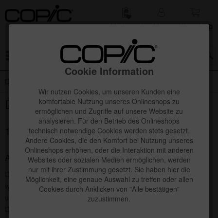
Merk­zettel
Mein
Waren­korb
Konto
Menü
Cookie Information
Datenschutz
Wir nutzen Cookies, um unseren Kunden eine
Datenschutz
komfortable Nutzung unseres Onlineshops zu
ermöglichen und Zugriffe auf unsere Website zu
analysieren. Für den Betrieb des Onlineshops
1. Datenschutz auf einen Blick
technisch notwendige Cookies werden stets gesetzt.
Andere Cookies, die den Komfort bei Nutzung unseres
Onlineshops erhöhen, oder die Interaktion mit anderen
Allgemeine Hinweise
Websites oder sozialen Medien ermöglichen, werden
nur mit ihrer Zustimmung gesetzt. Sie haben hier die
Die folgenden Hinweise geben einen einfachen Überblick darüber,
Möglichkeit, eine genaue Auswahl zu treffen oder allen
was mit Ihren personenbezogenen Daten passiert, wenn Sie
Cookies durch Anklicken von "Alle bestätigen"
unsere Website besuchen. Personenbezogene Daten sind alle
zuzustimmen.
Daten, mit denen Sie persönlich identifiziert werden können.