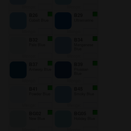
Menge:
Menge:
B26
B29
Cobalt Blue
Ultramarine
Menge:
Menge:
B32
B34
Pale Blue
Manganese
Blue
Menge:
Menge:
B37
B39
Antwerp Blue
Prussian
Blue
Menge:
Menge:
B41
B45
Powder Blue
Smoky Blue
Menge:
Menge:
BG02
BG05
New Blue
Holiday Blue
Menge:
Menge: