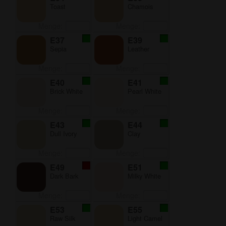
Toast
Chamois
Menge:
Menge:
E37
E39
Sepia
Leather
Menge:
Menge:
E40
E41
Brick White
Pearl White
Menge:
Menge:
E43
E44
Dull Ivory
Clay
Menge:
Menge:
E49
E51
Dark Bark
Milky White
Menge:
Menge:
E53
E55
Raw Silk
Light Camel