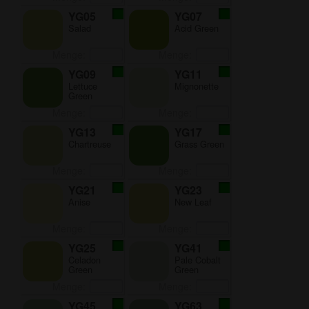
YG05
YG07
Salad
Acid Green
Menge:
Menge:
YG09
YG11
Lettuce
Mignonette
Green
Menge:
Menge:
YG13
YG17
Chartreuse
Grass Green
Menge:
Menge:
YG21
YG23
Anise
New Leaf
Menge:
Menge:
YG25
YG41
Celadon
Pale Cobalt
Green
Green
Menge:
Menge:
YG45
YG63