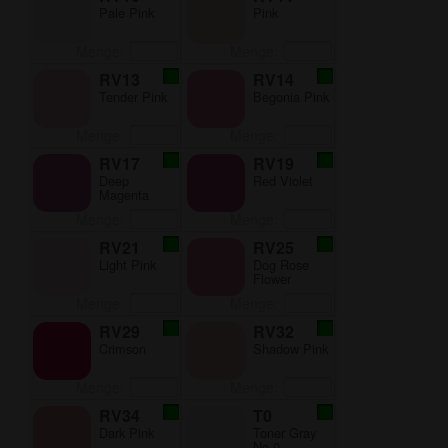
Pale Pink
Pink
Menge:
Menge:
RV13
RV14
Tender Pink
Begonia Pink
Menge:
Menge:
RV17
RV19
Deep
Red Violet
Magenta
Menge:
Menge:
RV21
RV25
Light Pink
Dog Rose
Flower
Menge:
Menge:
RV29
RV32
Crimson
Shadow Pink
Menge:
Menge:
RV34
T0
Dark Pink
Toner Gray
No.0