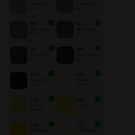
Warm Gray
Warm Gray
No.4
No.5
Menge:
Menge:
W6
W7
Warm Gray
Warm Gray
No.6
No.7
Menge:
Menge:
W8
W9
Warm Gray
Warm Gray
No.8
No.9
Menge:
Menge:
W10
Y00
Warm Gray
Barium
No.10
Yellow
Menge:
Menge:
Y02
Y06
Canary
Yellow
Yellow
Menge:
Menge:
Y08
Y11
Acid Yellow
Pale Yellow