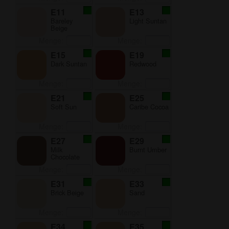
E11
E13
Bareley
Light Suntan
Beige
Menge:
Menge:
E15
E19
Dark Suntan
Redwood
Menge:
Menge:
E21
E25
Soft Sun
Caribe Cocoa
Menge:
Menge:
E27
E29
Milk
Burnt Umber
Chocolate
Menge:
Menge:
E31
E33
Brick Beige
Sand
Menge:
Menge:
E34
E35