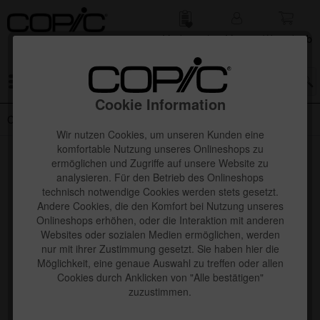
Merk­zettel
Mein
Waren­korb
Konto
Menü
Cookie Information
Copic classic Farb-/Bestellraster
Wir nutzen Cookies, um unseren Kunden eine
komfortable Nutzung unseres Onlineshops zu
ermöglichen und Zugriffe auf unsere Website zu
analysieren. Für den Betrieb des Onlineshops
Copic Classic Einzelmarker:
technisch notwendige Cookies werden stets gesetzt.
Einzelfarben
Andere Cookies, die den Komfort bei Nutzung unseres
Onlineshops erhöhen, oder die Interaktion mit anderen
Websites oder sozialen Medien ermöglichen, werden
nur mit ihrer Zustimmung gesetzt. Sie haben hier die
Möglichkeit, eine genaue Auswahl zu treffen oder allen
Cookies durch Anklicken von "Alle bestätigen"
zuzustimmen.
Hier findest Du alle
Copic Classic Einzelmarker
Einzelfarben