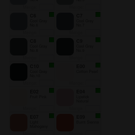
Menge:
Menge:
C6
C7
Cool Gray
Cool Gray
No.6
No.7
Menge:
Menge:
C8
C9
Cool Gray
Cool Gray
No.8
No.9
Menge:
Menge:
C10
E00
Cool Gray
Cotton Pearl
No.10
Menge:
Menge:
E02
E04
Fruit Pink
Lipstick
Natural
Menge:
Menge:
E07
E09
Light
Burnt Sienna
Mahogany
Menge:
Menge: