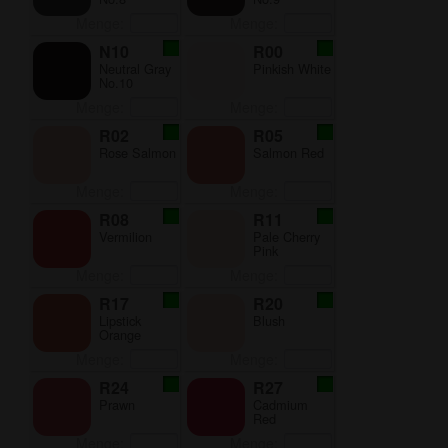
Menge:
Menge:
N10
R00
Neutral Gray
Pinkish White
No.10
Menge:
Menge:
R02
R05
Rose Salmon
Salmon Red
Menge:
Menge:
R08
R11
Vermilion
Pale Cherry
Pink
Menge:
Menge:
R17
R20
Lipstick
Blush
Orange
Menge:
Menge:
R24
R27
Prawn
Cadmium
Red
Menge:
Menge: