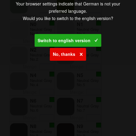
Your browser settings indicate that German is not your
Verdigris
Olive
preferred language.
Menge:
Menge:
Would you like to switch to the english version?
N0
N1
Neutral Gray
Neutral Gray
No.0
No.1
Switch to english version
Menge:
Menge:
N2
N3
No, thanks
Neutral Gray
Neutral Gray
No.2
No.3
Menge:
Menge:
N4
N5
Neutral Gray
Neutral Gray
No.4
No.5
Menge:
Menge:
N6
N7
Neutral Gray
Neutral Gray
No.6
No.7
Menge:
Menge:
N8
N9
Neutral Gray
Neutral Gray
No.8
No.9