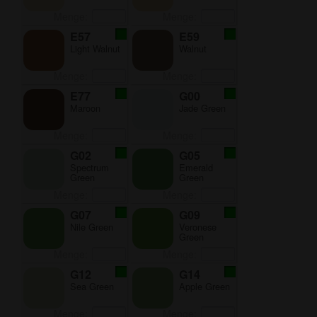
Menge:
Menge:
E57
E59
Light Walnut
Walnut
Menge:
Menge:
E77
G00
Maroon
Jade Green
Menge:
Menge:
G02
G05
Spectrum
Emerald
Green
Green
Menge:
Menge:
G07
G09
Nile Green
Veronese
Green
Menge:
Menge:
G12
G14
Sea Green
Apple Green
Menge:
Menge: