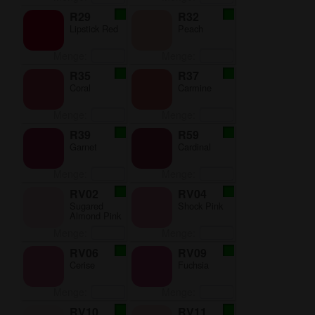
R29
R32
Lipstick Red
Peach
Menge:
Menge:
R35
R37
Coral
Carmine
Menge:
Menge:
R39
R59
Garnet
Cardinal
Menge:
Menge:
RV02
RV04
Sugared
Shock Pink
Almond Pink
Menge:
Menge:
RV06
RV09
Cerise
Fuchsia
Menge:
Menge:
RV10
RV11