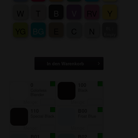
W
T
B
V
RV
Y
YG
BG
E
C
N
BL /
Empty
In den Warenkorb
0
100
Colorless
Black
Blender
Menge:
Menge:
110
B00
Special Black
Frost Blue
Menge:
Menge:
B01
B02