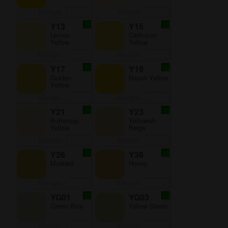
Menge:
Menge:
Y13
Y15
Lemon
Cadmium
Yellow
Yellow
Menge:
Menge:
Y17
Y19
Golden
Napoli Yellow
Yellow
Menge:
Menge:
Y21
Y23
Buttercup
Yellowish
Yellow
Beige
Menge:
Menge:
Y26
Y38
Mustard
Honey
Menge:
Menge:
YG01
YG03
Green Bice
Yellow Green
Menge:
Menge: