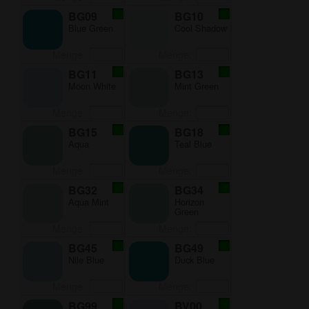
BG09
BG10
Blue Green
Cool Shadow
Menge:
Menge:
BG11
BG13
Moon White
Mint Green
Menge:
Menge:
BG15
BG18
Aqua
Teal Blue
Menge:
Menge:
BG32
BG34
Aqua Mint
Horizon
Green
Menge:
Menge:
BG45
BG49
Nile Blue
Duck Blue
Menge:
Menge:
BG99
BV00