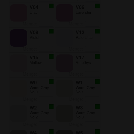
V04
V06
Lilac
Lavender
Menge:
Menge:
V09
V12
Violet
Pale Lilac
Menge:
Menge:
V15
V17
Mallow
Amethyst
Menge:
Menge:
W0
W1
Warm Gray
Warm Gray
No.0
No.1
Menge:
Menge:
W2
W3
Warm Gray
Warm Gray
No.2
No.3
Menge:
Menge:
W4
W5