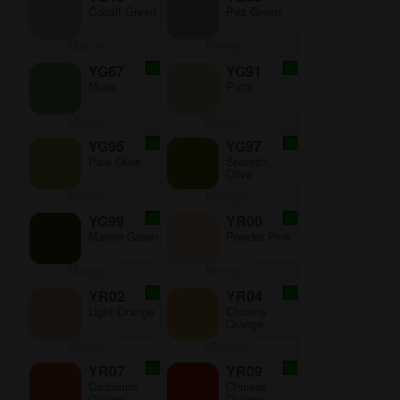
Cobalt Green
Pea Green
Menge:
Menge:
YG67
YG91
Moss
Putty
Menge:
Menge:
YG95
YG97
Pale Olive
Spanish
Olive
Menge:
Menge:
YG99
YR00
Marine Green
Powder Pink
Menge:
Menge:
YR02
YR04
Light Orange
Chrome
Orange
Menge:
Menge:
YR07
YR09
Cadmium
Chinese
Orange
Orange