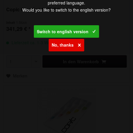
preferred language.
Copic Ciao Set A, 72 Stk.
Would you like to switch to the english version?
1 Stück
Inhalt
341,29 € *
Switch to english version
Lieferzeit ca. 1-3 Werktage
No, thanks
In den
Warenkorb
Merken