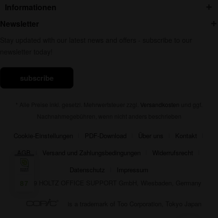
Informationen
Newsletter
Stay updated with our latest news and offers - subscribe to our
newsletter today!
subscribe
* Alle Preise inkl. gesetzl. Mehrwertsteuer zzgl.
Versandkosten
und ggf.
Nachnahmegebühren, wenn nicht anders beschrieben
Cookie-Einstellungen
PDF-Download
Über uns
Kontakt
AGB
Versand und Zahlungsbedingungen
Widerrufsrecht
Datenschutz
Impressum
© 2019 HOLTZ OFFICE SUPPORT GmbH, Wiesbaden, Germany
87
is a trademark of Too Corporation, Tokyo Japan