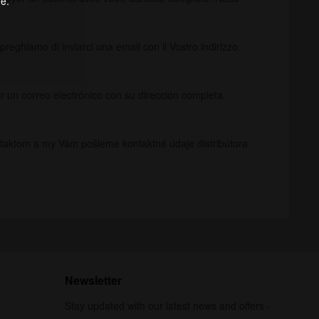
ge.
preghiamo di inviarci una email con il Vostro indirizzo
r un correo electrónico con su dirección completa.
ontaktom a my Vám pošleme kontaktné údaje distribútora
Newsletter
Stay updated with our latest news and offers -