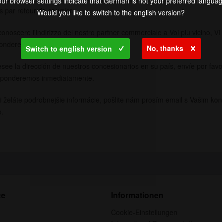
ur browser settings indicate that German is not your preferred langua
 par retour de courrier.
Would you like to switch to the english version?
onoscere l'indirizzo del nostro partner commerciale a Voi più vicino, Vi 
ponderemo immediatamente.
No, thanks
Switch to english version
see la dirección de nuestros concesionarios en su país, envíe por favo
esponderemos inmediatamente.
si želáte podrobnejšie informácie, pošlite nám prosím email s Vašim k
e.
ce
Informationen
Cookie-Einstellungen