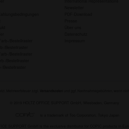
ner
International Representations
Newsletter
Zahlungsbedingungen
PDF-Download
t
Presse
ukt
Über uns
er
Datenschutz
Farb-/Bestellraster
Impressum
b-/Bestellraster
arb-/Bestellraster
rb-/Bestellraster
-/Bestellraster
setzl. Mehrwertsteuer zzgl.
Versandkosten
und ggf. Nachnahmegebühren, wenn nich
© 2019 HOLTZ OFFICE SUPPORT GmbH, Wiesbaden, Germany
is a trademark of Too Corporation, Tokyo Japan
CE SUPPORT GmbH is the exclusive distributor for COPIC products in Eu