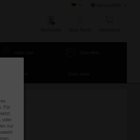
Service/Hilfe
COPIC Onlineshop
Merk­zettel
Mein Konto
Waren­korb
Copic Ciao
Copic Wide
Papiere
Copic acrea
res
. Für
setzt.
, oder
den nur
Auswahl
mmen.