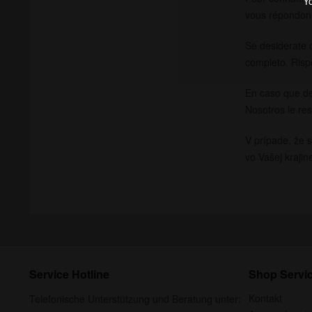
Yo
vous répondons
Se desiderate c
completo. Ris
En caso que de
Nosotros le r
V prípade, že 
vo Vašej krajin
Service Hotline
Shop Servi
Kontakt
Telefonische Unterstützung und Beratung unter: