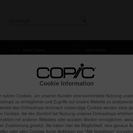
Copic Classic
Copic Sketch
Airbrushing mit Copic
Zubehör
classic + sketch
Cookie Information
r nutzen Cookies, um unseren Kunden eine komfortable Nutzung unse
neshops zu ermöglichen und Zugriffe auf unsere Website zu analysieren
etrieb des Onlineshops technisch notwendige Cookies werden stets ge
e Cookies, die den Komfort bei Nutzung unseres Onlineshops erhöhen
onal Representations
teraktion mit anderen Websites oder sozialen Medien ermöglichen, wer
rer Zustimmung gesetzt. Sie haben hier die Möglichkeit, eine genaue 
reffen oder allen Cookies durch Anklicken von "Alle bestätigen" zuzusti
ted in the following countries: