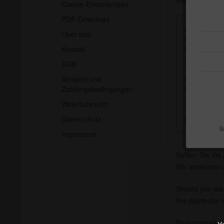
Cookie-Einstellungen
PDF-Download
Austria
Über uns
Belgium
Kontakt
Belorussia
Bulgaria
AGB
Croatia
Versand und
Egypt
Zahlungsbedingungen
Estonia
Georgia
Widerrufsrecht
Greece
Datenschutz
Hungary
Si
Impressum
Sollten Sie die
Wir antworten
Should you wish
the distributor 
Pour connaître