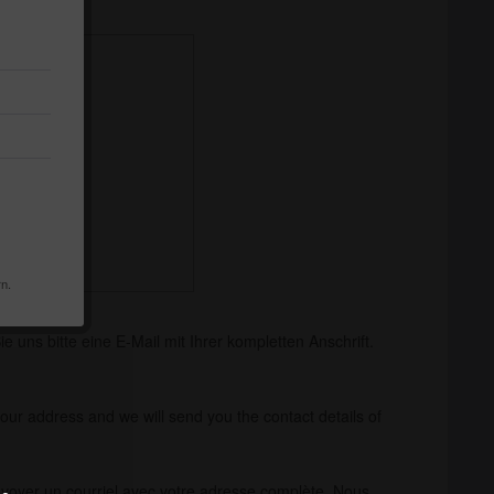
ia
ore
Republic
ate of Oman
n
land
rn.
 uns bitte eine E-Mail mit Ihrer kompletten Anschrift.
our address and we will send you the contact details of
nvoyer un courriel avec votre adresse complète. Nous