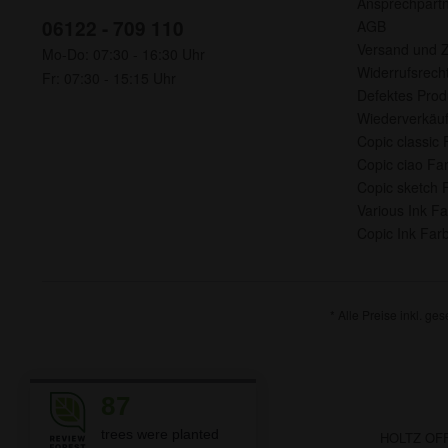
Ansprechpart
06122 - 709 110
AGB
Versand und 
Mo-Do: 07:30 - 16:30 Uhr
Widerrufsrech
Fr: 07:30 - 15:15 Uhr
Defektes Prod
Wiederverkäuf
Copic classic 
Copic ciao Far
Copic sketch F
Various Ink Fa
Copic Ink Farb
* Alle Preise inkl. ge
87
trees were planted
HOLTZ OFFI