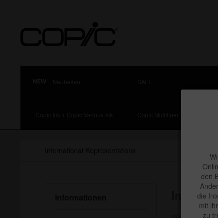
Neuheiten
SALE
Copic Ink + Copic Various Ink
Copic Multiliner
International Representations
Wi
Onli
den B
Ander
Internati
die In
Informationen
mit ih
zu t
We are represen