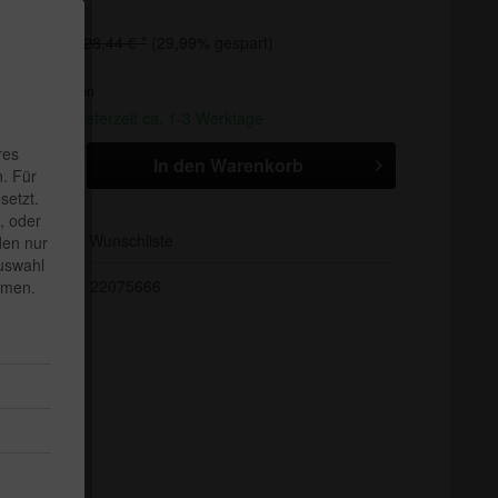
€ *
28,44 € *
(29,99% gespart)
. Versandkosten
andfertig, Lieferzeit ca. 1-3 Werktage
res
In den
Warenkorb
. Für
setzt.
, oder
Auf die Wunschliste
den nur
Auswahl
22075666
mmen.