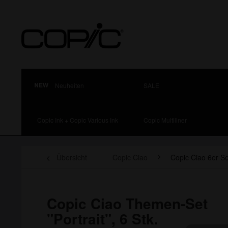
Neuheiten
SALE
Copic Ink + Copic Various Ink
Copic Multiliner
Übersicht
Copic Ciao
Copic Ciao 6er Se
Copic Ciao Themen-Set
"Portrait", 6 Stk.