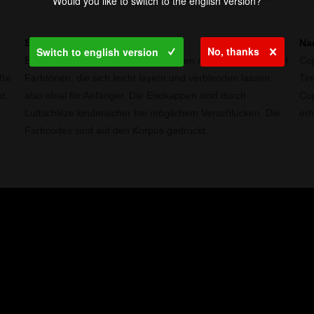
Would you like to switch to the english version?
Spezialisierte Farben
Nac
No, thanks
Switch to english version
Erhältlich in 180 ausgewählten Farben mit Schwerpunkt auf
Cop
oße
Farbtönen, die sich leicht layern und verblenden lassen,
Tin
t.
also ideal für Anfänger. Die Endkappen sind durch
Cop
Luftschlitze kindersicher bei möglichem Verschlucken. Die
erh
Farbcodes sind auf den Korpus gedruckt.