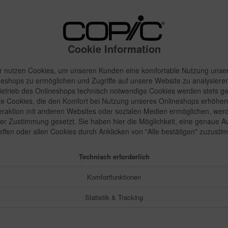
19,91 
Inhalt:
1 Stück
inkl. MwSt.
zzgl
Cookie Information
Sofort vers
r nutzen Cookies, um unseren Kunden eine komfortable Nutzung unse
neshops zu ermöglichen und Zugriffe auf unsere Website zu analysieren
etrieb des Onlineshops technisch notwendige Cookies werden stets ge
e Cookies, die den Komfort bei Nutzung unseres Onlineshops erhöhen
Merken
teraktion mit anderen Websites oder sozialen Medien ermöglichen, wer
rer Zustimmung gesetzt. Sie haben hier die Möglichkeit, eine genaue 
Artikel-Nr.:
reffen oder allen Cookies durch Anklicken von "Alle bestätigen" zuzusti
Technisch erforderlich
Komfortfunktionen
Statistik & Tracking