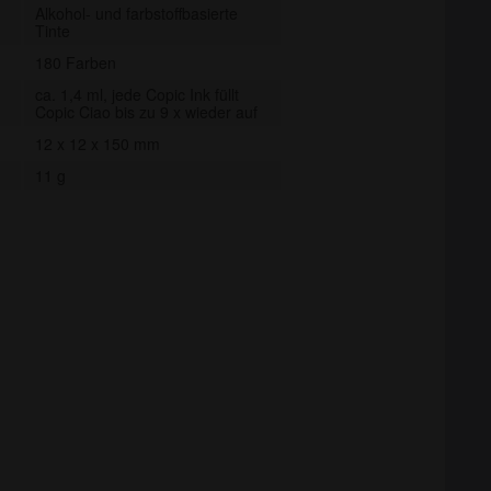
Alkohol- und farbstoffbasierte
Tinte
180 Farben
ca. 1,4 ml, jede Copic Ink füllt
Copic Ciao bis zu 9 x wieder auf
12 x 12 x 150 mm
11 g