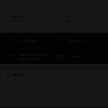
Copic Classic
Copic Sketch
Airbrushing mit Copic
Zubehör
classic + sketch
ts + Doodle Kits