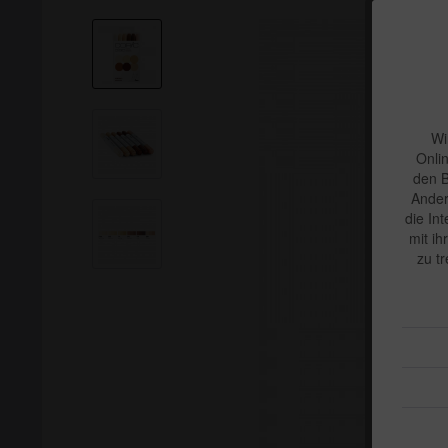
Wi
Onli
den B
Ander
die In
mit ih
zu t