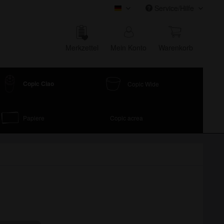
Service/Hilfe
COPIC Onlineshop
Merk­zettel
Mein Konto
Waren­korb
Copic Ciao
Copic Wide
Papiere
Copic acrea