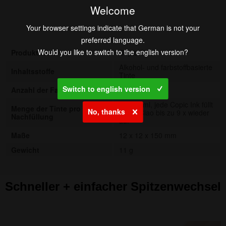
Welcome
Your browser settings indicate that German is not your
preferred language.
Would you like to switch to the english version?
Produktname
Copic Ciao
Alkohol- und farbstoffbasierte
Inhaltsstoffe
Tinte
Switch to english version
Anzahl der Farben
180 Farben
ca. 1,4 ml, jede Copic Ink füllt
Menge der Tinte pro
No, thanks
Copic Ciao bis zu 9 x wieder
Nachfüllung
auf
Maße
12 x 12 x 150 mm
Gewicht
11 g
Schneller + einfacher Spitzenwechsel