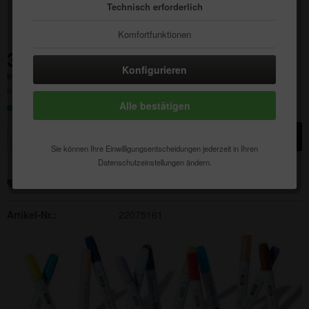
Technisch erforderlich
Komfortfunktionen
341,29 € *
Statistik & Tracking
Konfigurieren
Inhalt:
1 Stück
inkl. MwSt.
zzgl. Versandkosten
Alle bestätigen
Sofort versandfertig, Lieferzeit ca. 1-3 Werktage
In den
Warenkorb
Sie können Ihre Einwilligungsentscheidungen jederzeit in Ihren
Datenschutzeinstellungen ändern.
Merken
Auf die Wunschliste
Artikel-Nr.:
22075161