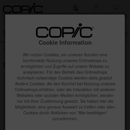
Merk­zettel
Mein
Waren­korb
Konto
Menü
Cookie Information
Übersicht
Copic Ciao 72er Sets
Wir nutzen Cookies, um unseren Kunden eine
komfortable Nutzung unseres Onlineshops zu
Copic Ciao Set B, 72 Stk.
ermöglichen und Zugriffe auf unsere Website zu
analysieren. Für den Betrieb des Onlineshops
technisch notwendige Cookies werden stets gesetzt.
Andere Cookies, die den Komfort bei Nutzung unseres
Onlineshops erhöhen, oder die Interaktion mit anderen
Websites oder sozialen Medien ermöglichen, werden
nur mit ihrer Zustimmung gesetzt. Sie haben hier die
Möglichkeit, eine genaue Auswahl zu treffen oder allen
Cookies durch Anklicken von "Alle bestätigen"
zuzustimmen.