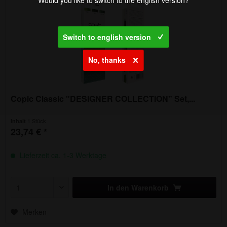
Switch to english version
No, thanks
Copic Classic "DESIGNER COLLECTION" Set,...
1 Stück
Inhalt
23,74 € *
Lieferzeit ca. 1-3 Werktage
In den
Warenkorb
Merken