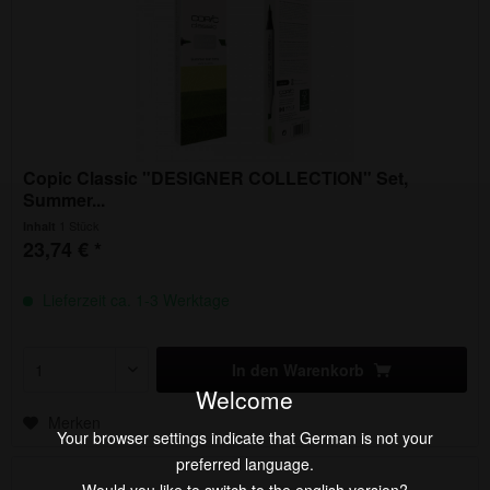
Copic Classic "DESIGNER COLLECTION" Set,
Summer...
1 Stück
Inhalt
23,74 € *
Lieferzeit ca. 1-3 Werktage
In den
Warenkorb
Welcome
Merken
Your browser settings indicate that German is not your
preferred language.
Would you like to switch to the english version?