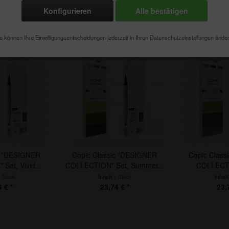
Konfigurieren
Alle bestätigen
e können Ihre Einwilligungsentscheidungen jederzeit in Ihren Datenschutzeinstellungen ände
c "DESIGNER
Copic Classic "DESIGNER
Copic Clas
et, Vivid...
COLLECTION" Set, Summer...
COLLECTI
 Stück
Inhalt
1 Stück
Inhal
 € *
23,74 € *
23,