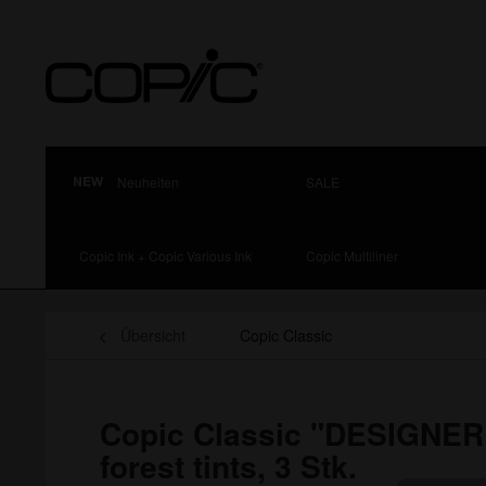
Neuheiten
SALE
Copic Ink + Copic Various Ink
Copic Multiliner
Übersicht
Copic Classic
Copic Classic "DESIGNER
forest tints, 3 Stk.