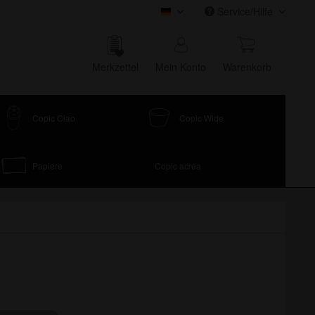
Service/Hilfe
COPIC Onlineshop
Merk­zettel
Mein Konto
Waren­korb
Copic Ciao
Copic Wide
Papiere
Copic acrea