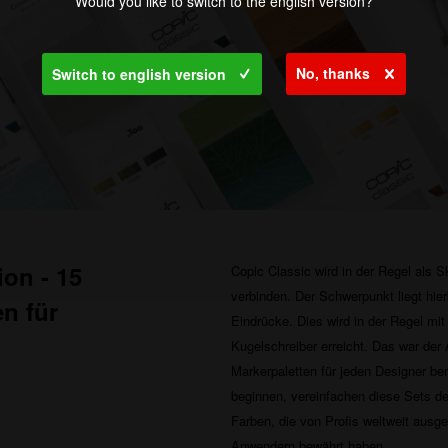
Would you like to switch to the english version?
No, thanks
Switch to english version
ion - 15
Copic Classic wird in der Regel als 
verbinden. Der Schwerpunkt liegt hier
n für
Eindrücke. Dies wird in der Regel mit
Kugelschreiber erreicht. Das war der
Markerpaletten für jeden Designer bere
beginnen, vereinfachen diese Sets d
Farben, die von Profis weltweit ausg
Anwendern bewährt haben.