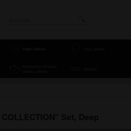
Copic Classic
Copic Sketch
Airbrushing mit Copic
Zubehör
classic + sketch
 COLLECTION" Set, Deep