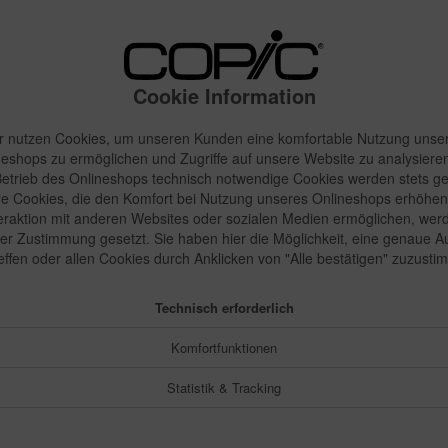
23,74 
Inhalt:
1 Stück
inkl. MwSt.
zzgl
Cookie Information
Sofort vers
r nutzen Cookies, um unseren Kunden eine komfortable Nutzung unse
neshops zu ermöglichen und Zugriffe auf unsere Website zu analysieren
etrieb des Onlineshops technisch notwendige Cookies werden stets ge
e Cookies, die den Komfort bei Nutzung unseres Onlineshops erhöhen
Merken
teraktion mit anderen Websites oder sozialen Medien ermöglichen, wer
rer Zustimmung gesetzt. Sie haben hier die Möglichkeit, eine genaue 
Artikel-Nr.:
reffen oder allen Cookies durch Anklicken von "Alle bestätigen" zuzusti
Technisch erforderlich
Komfortfunktionen
Statistik & Tracking