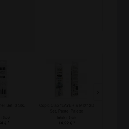
ner Set, 3 Stk.
Copic Ciao "LAYER & MIX" 2D
Copic Ciao 
Set, Pastel Palette
Set, Arch
t
1 Stück
Inhalt
1 Stück
Inha
54 € *
14,22 € *
14