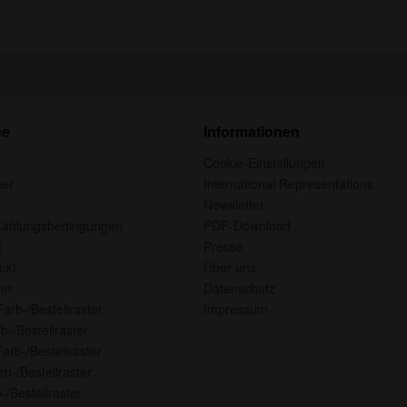
ce
Informationen
Cookie-Einstellungen
ner
International Representations
Newsletter
Zahlungsbedingungen
PDF-Download
t
Presse
ukt
Über uns
er
Datenschutz
Farb-/Bestellraster
Impressum
b-/Bestellraster
arb-/Bestellraster
rb-/Bestellraster
-/Bestellraster