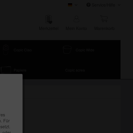
Service/Hilfe
COPIC Onlineshop
Merk­zettel
Mein Konto
Waren­korb
Copic Ciao
Copic Wide
Papiere
Copic acrea
res
. Für
setzt.
, oder