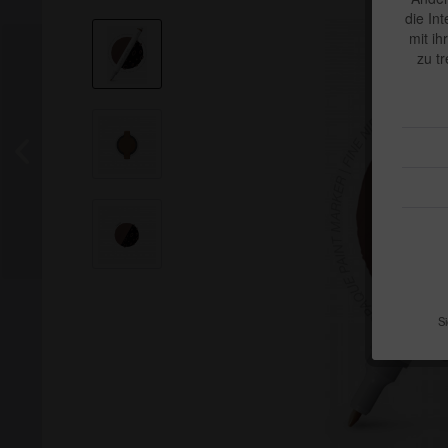
die In
mit ih
zu t
Si