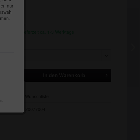
den nur
 *
Auswahl
mmen.
. Versandkosten
andfertig, Lieferzeit ca. 1-3 Werktage
In den
Warenkorb
Auf die Wunschliste
rn.
20077004