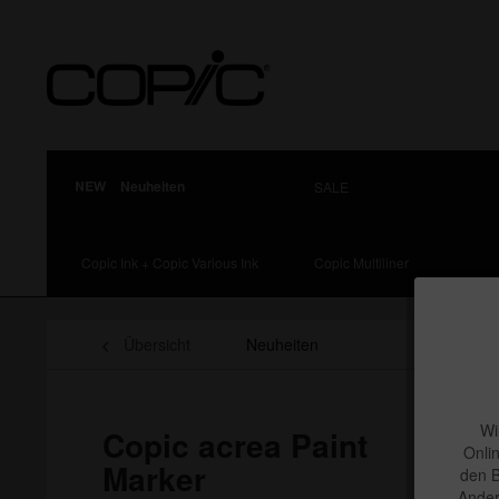
Neuheiten
SALE
Copic Ink + Copic Various Ink
Copic Multiliner
Übersicht
Neuheiten
Wi
Copic acrea Paint
Onli
Marker
den B
Ander