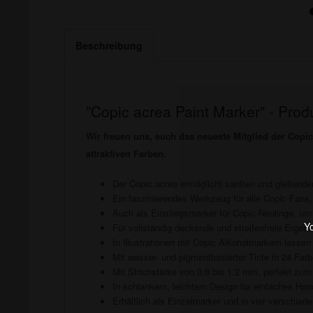
Beschreibung
"Copic acrea Paint Marker" - Prod
Wir freuen uns, euch das neueste Mitglied der Copi
attraktiven Farben.
Der Copic acrea ermöglicht sanften und gleitenden
Ein faszinierendes Werkzeug für alle Copic-Fans,
Auch als Einstiegsmarker für Copic-Neulinge, um 
Yo
Für vollständig deckende und streifenfreie Ergeb
In Illustrationen mit Copic Alkoholmarkern lass
Mit wasser- und pigmentbasierter Tinte in 24 Farb
Mit Strichstärke von 0.8 bis 1.2 mm, perfekt zu
In schlankem, leichtem Design für einfaches Han
Erhältlich als Einzelmarker und in vier verschied