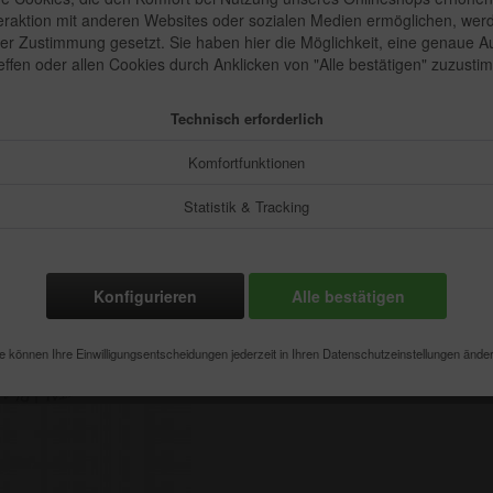
teraktion mit anderen Websites oder sozialen Medien ermöglichen, wer
4,50 €
rer Zustimmung gesetzt. Sie haben hier die Möglichkeit, eine genaue 
Inhalt:
1 Stück
reffen oder allen Cookies durch Anklicken von "Alle bestätigen" zuzusti
inkl. MwSt.
zzgl
Sofort vers
Technisch erforderlich
Farbe:
Komfortfunktionen
Statistik & Tracking
Konfigurieren
Alle bestätigen
Merken
e können Ihre Einwilligungsentscheidungen jederzeit in Ihren Datenschutzeinstellungen ände
Artikel-Nr.: