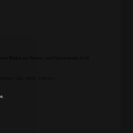
kende Marker auf Wasser- und Pigmentbasis in 24
piegel, Glas, Metall, Stoff etc.)
ge.