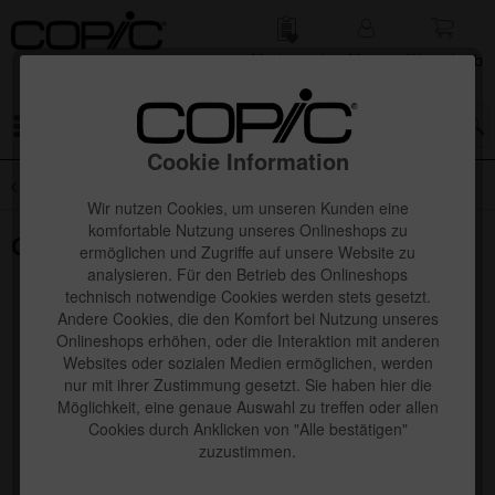
Merk­zettel
Mein
Waren­korb
Konto
Menü
Cookie Information
Übersicht
Copic Shikishi Illustration Board
Wir nutzen Cookies, um unseren Kunden eine
komfortable Nutzung unseres Onlineshops zu
Copic Shikishi Illustration Board
ermöglichen und Zugriffe auf unsere Website zu
analysieren. Für den Betrieb des Onlineshops
technisch notwendige Cookies werden stets gesetzt.
Andere Cookies, die den Komfort bei Nutzung unseres
Onlineshops erhöhen, oder die Interaktion mit anderen
Websites oder sozialen Medien ermöglichen, werden
nur mit ihrer Zustimmung gesetzt. Sie haben hier die
Möglichkeit, eine genaue Auswahl zu treffen oder allen
Cookies durch Anklicken von "Alle bestätigen"
zuzustimmen.