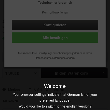
Technisch erforderlich
Komfortfunktionen
4,64 € *
Statistik & Tracking
Konfigurieren
Inhalt:
1 Stück
inkl. MwSt.
zzgl. Versandkosten
Alle bestätigen
Sofort versandfertig, Lieferzeit ca. 1-3 Werktage
Größe:
Sie können Ihre Einwilligungsentscheidungen jederzeit in Ihren
Datenschutzeinstellungen ändern.
In den
Warenkorb
Welcome
Merken
Auf die Wunschliste
Your browser settings indicate that German is not your
preferred language.
Artikel-Nr.:
26075136
Would you like to switch to the english version?