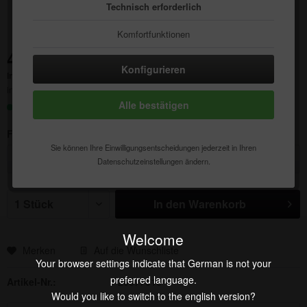
Technisch erforderlich
Komfortfunktionen
4,50 € *
Statistik & Tracking
Konfigurieren
Inhalt:
1 Stück
inkl. MwSt.
zzgl. Versandkosten
Alle bestätigen
Sofort versandfertig, Lieferzeit ca. 1-3 Werktage
Farbe:
Sie können Ihre Einwilligungsentscheidungen jederzeit in Ihren
Datenschutzeinstellungen ändern.
In den
Warenkorb
Welcome
Merken
Auf die Wunschliste
Your browser settings indicate that German is not your
preferred language.
Artikel-Nr.:
20077010
Would you like to switch to the english version?