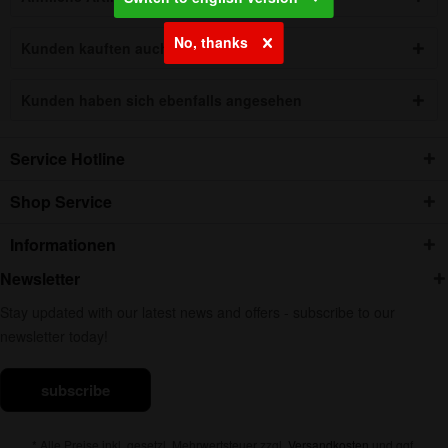
No, thanks
Kunden kauften auch
Kunden haben sich ebenfalls angesehen
Service Hotline
Shop Service
Informationen
Newsletter
Stay updated with our latest news and offers - subscribe to our
newsletter today!
subscribe
* Alle Preise inkl. gesetzl. Mehrwertsteuer zzgl.
Versandkosten
und ggf.