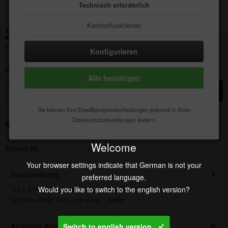
Technisch erforderlich
Komfortfunktionen
23,07 € *
Statistik & Tracking
Inhalt:
1 Stück
Konfigurieren
inkl. MwSt.
zzgl. Versandkosten
Sofort versandfertig, Lieferzeit ca. 1-3 Werktage
Alle bestätigen
In den
Warenkorb
Sie können Ihre Einwilligungsentscheidungen jederzeit in Ihren
Datenschutzeinstellungen ändern.
Merken
Auf die Wunschliste
Welcome
Artikel-Nr.:
220750202
Your browser settings indicate that German is not your
Beschreibung
preferred language.
Would you like to switch to the english version?
Try LAYER & MIX with Copic Ciao 3 marker sets. Neue,
faszinierende Sets, die eine...
mehr
Ähnliche Artikel
Switch to english version