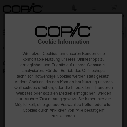
Merk­zettel
Mein
Waren­korb
Konto
Menü
Cookie Information
Übersicht
Neuheiten
Wir nutzen Cookies, um unseren Kunden eine
komfortable Nutzung unseres Onlineshops zu
Copic Ciao "LAYER & MIX" 2D Starter Set,
ermöglichen und Zugriffe auf unsere Website zu
Pet
analysieren. Für den Betrieb des Onlineshops
technisch notwendige Cookies werden stets gesetzt.
Andere Cookies, die den Komfort bei Nutzung unseres
Onlineshops erhöhen, oder die Interaktion mit anderen
Websites oder sozialen Medien ermöglichen, werden
nur mit ihrer Zustimmung gesetzt. Sie haben hier die
Möglichkeit, eine genaue Auswahl zu treffen oder allen
Cookies durch Anklicken von "Alle bestätigen"
zuzustimmen.