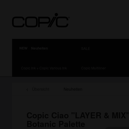
Neuheiten
SALE
Copic Ink + Copic Various Ink
Copic Multiliner
Übersicht
Neuheiten
Copic Ciao "LAYER & MIX"
Botanic Palette