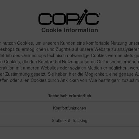
14,22 
Inhalt:
1 Stück
inkl. MwSt.
zzgl
Cookie Information
Sofort vers
r nutzen Cookies, um unseren Kunden eine komfortable Nutzung unse
neshops zu ermöglichen und Zugriffe auf unsere Website zu analysieren
etrieb des Onlineshops technisch notwendige Cookies werden stets ge
e Cookies, die den Komfort bei Nutzung unseres Onlineshops erhöhen
Merken
teraktion mit anderen Websites oder sozialen Medien ermöglichen, wer
rer Zustimmung gesetzt. Sie haben hier die Möglichkeit, eine genaue 
Artikel-Nr.:
reffen oder allen Cookies durch Anklicken von "Alle bestätigen" zuzusti
Technisch erforderlich
Komfortfunktionen
Statistik & Tracking