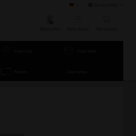
Service/Hilfe
COPIC Onlineshop
Merk­zettel
Mein Konto
Waren­korb
Copic Ciao
Copic Wide
Papiere
Copic acrea