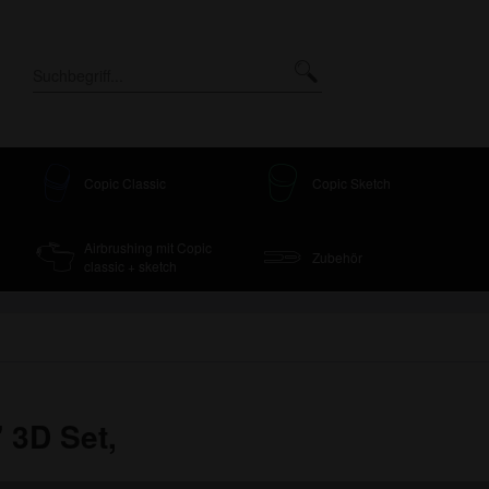
Copic Classic
Copic Sketch
Airbrushing mit Copic
Zubehör
classic + sketch
 3D Set,