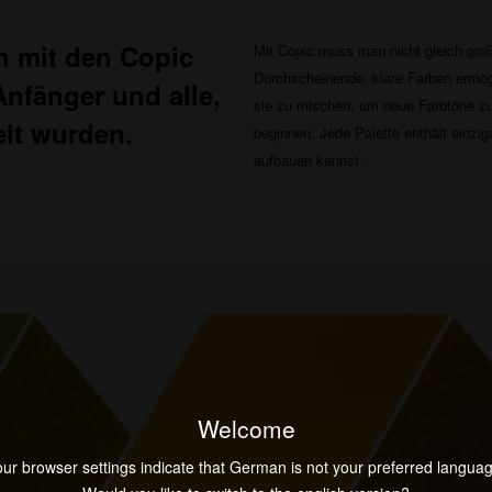
h mit den Copic
Mit Copic muss man nicht gleich groß
Durchscheinende, klare Farben ermögl
Anfänger und alle,
sie zu mischen, um neue Farbtöne zu 
elt wurden.
beginnen. Jede Palette enthält einzi
aufbauen kannst.
Welcome
ur browser settings indicate that German is not your preferred langua