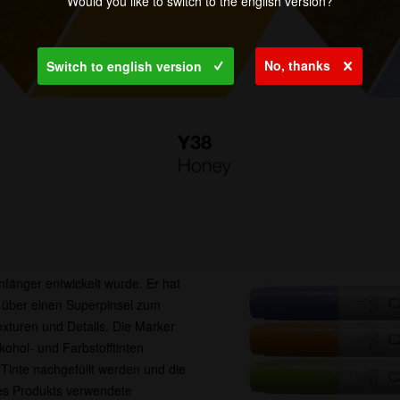
Would you like to switch to the english version?
No, thanks
Switch to english version
Anfänger entwickelt wurde. Er hat
ügt über einen Superpinsel zum
exturen und Details. Die Marker
ohol- und Farbstofftinten
 Tinte nachgefüllt werden und die
ses Produkts verwendete