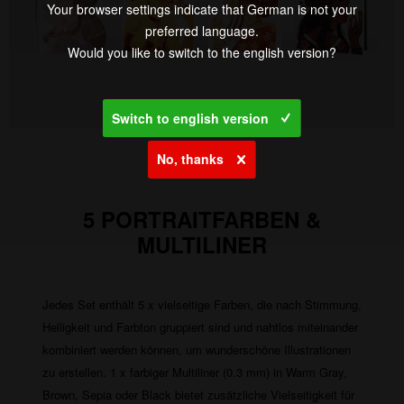
Your browser settings indicate that German is not your
preferred language.
Would you like to switch to the english version?
Switch to english version
No, thanks
5 PORTRAITFARBEN &
MULTILINER
Jedes Set enthält 5 x vielseitige Farben, die nach Stimmung,
Helligkeit und Farbton gruppiert sind und nahtlos miteinander
kombiniert werden können, um wunderschöne Illustrationen
zu erstellen. 1 x farbiger Multiliner (0.3 mm) in Warm Gray,
Brown, Sepia oder Black bietet zusätzliche Vielseitigkeit für