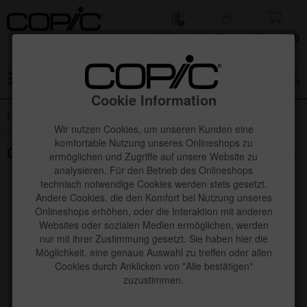
Merk­zettel
Mein
Waren­korb
Konto
Menü
Cookie Information
Übersicht
Copic Ciao
Wir nutzen Cookies, um unseren Kunden eine
komfortable Nutzung unseres Onlineshops zu
Copic Ciao "PORTRAIT" Set, Earth Charm
ermöglichen und Zugriffe auf unsere Website zu
analysieren. Für den Betrieb des Onlineshops
technisch notwendige Cookies werden stets gesetzt.
Andere Cookies, die den Komfort bei Nutzung unseres
Onlineshops erhöhen, oder die Interaktion mit anderen
Websites oder sozialen Medien ermöglichen, werden
nur mit ihrer Zustimmung gesetzt. Sie haben hier die
Möglichkeit, eine genaue Auswahl zu treffen oder allen
Cookies durch Anklicken von "Alle bestätigen"
zuzustimmen.