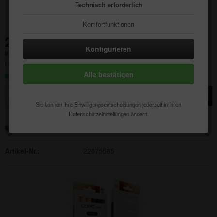
Technisch erforderlich
Komfortfunktionen
24,00 € *
Statistik & Tracking
Konfigurieren
Inhalt:
1 Stück
inkl. MwSt.
zzgl. Versandkosten
Alle bestätigen
Sofort versandfertig, Lieferzeit ca. 1-3 Werktage
In den
Warenkorb
Sie können Ihre Einwilligungsentscheidungen jederzeit in Ihren
Datenschutzeinstellungen ändern.
Merken
Auf die Wunschliste
Artikel-Nr.:
22075585