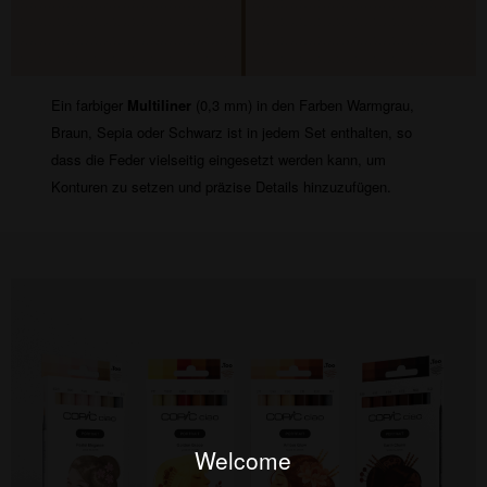
Ein farbiger
Multiliner
(0,3 mm) in den Farben Warmgrau,
Braun, Sepia oder Schwarz ist in jedem Set enthalten, so
dass die Feder vielseitig eingesetzt werden kann, um
Konturen zu setzen und präzise Details hinzuzufügen.
Welcome