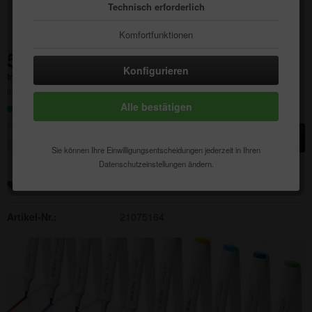
Technisch erforderlich
Komfortfunktionen
512,65 € *
Statistik & Tracking
Konfigurieren
Inhalt:
1 Stück
inkl. MwSt.
zzgl. Versandkosten
Alle bestätigen
Sofort versandfertig, Lieferzeit ca. 1-3 Werktage
In den
Warenkorb
Sie können Ihre Einwilligungsentscheidungen jederzeit in Ihren
Datenschutzeinstellungen ändern.
Merken
Auf die Wunschliste
Artikel-Nr.:
21075164