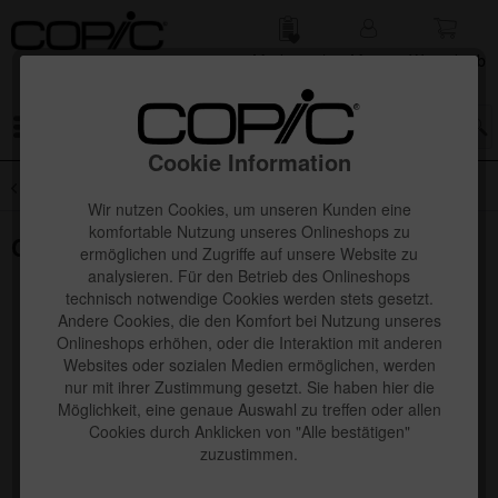
Merk­zettel
Mein
Waren­korb
Konto
Menü
Cookie Information
Übersicht
Copic Sketch 72er Sets
Wir nutzen Cookies, um unseren Kunden eine
komfortable Nutzung unseres Onlineshops zu
Copic Sketch Set D, 72 Stk.
ermöglichen und Zugriffe auf unsere Website zu
analysieren. Für den Betrieb des Onlineshops
technisch notwendige Cookies werden stets gesetzt.
Andere Cookies, die den Komfort bei Nutzung unseres
Onlineshops erhöhen, oder die Interaktion mit anderen
Websites oder sozialen Medien ermöglichen, werden
nur mit ihrer Zustimmung gesetzt. Sie haben hier die
Möglichkeit, eine genaue Auswahl zu treffen oder allen
Cookies durch Anklicken von "Alle bestätigen"
zuzustimmen.