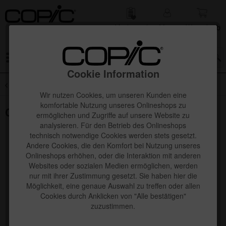
Merk­zettel
Mein
Waren­korb
Konto
Menü
Cookie Information
Übersicht
Copic Sketch 72er Sets
Wir nutzen Cookies, um unseren Kunden eine
komfortable Nutzung unseres Onlineshops zu
Copic Sketch Set C, 72 Stk.
ermöglichen und Zugriffe auf unsere Website zu
analysieren. Für den Betrieb des Onlineshops
technisch notwendige Cookies werden stets gesetzt.
Andere Cookies, die den Komfort bei Nutzung unseres
Onlineshops erhöhen, oder die Interaktion mit anderen
Websites oder sozialen Medien ermöglichen, werden
nur mit ihrer Zustimmung gesetzt. Sie haben hier die
Möglichkeit, eine genaue Auswahl zu treffen oder allen
Cookies durch Anklicken von "Alle bestätigen"
zuzustimmen.