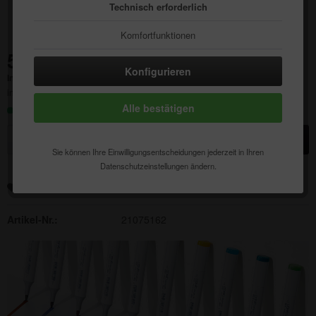
Technisch erforderlich
Komfortfunktionen
512,65 € *
Statistik & Tracking
Konfigurieren
Inhalt:
1 Stück
inkl. MwSt.
zzgl. Versandkosten
Alle bestätigen
Sofort versandfertig, Lieferzeit ca. 1-3 Werktage
In den
Warenkorb
Sie können Ihre Einwilligungsentscheidungen jederzeit in Ihren
Datenschutzeinstellungen ändern.
Merken
Auf die Wunschliste
Artikel-Nr.:
21075162