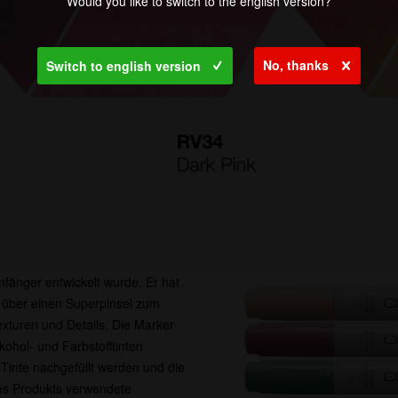
Would you like to switch to the english version?
No, thanks
Switch to english version
Anfänger entwickelt wurde. Er hat
ügt über einen Superpinsel zum
exturen und Details. Die Marker
ohol- und Farbstofftinten
 Tinte nachgefüllt werden und die
ses Produkts verwendete