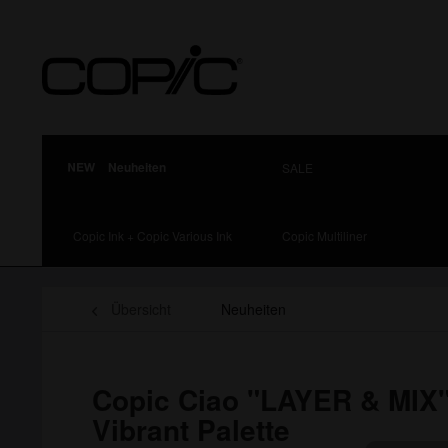
Neuheiten
SALE
Copic Ink + Copic Various Ink
Copic Multiliner
Übersicht
Neuheiten
Copic Ciao "LAYER & MIX"
Vibrant Palette