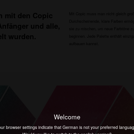
h mit den Copic
Mit Copic muss man nicht gleich groß
Durchscheinende, klare Farben ermögl
Anfänger und alle,
sie zu mischen, um neue Farbtöne zu 
elt wurden.
beginnen. Jede Palette enthält einzi
aufbauen kannst.
Welcome
ur browser settings indicate that German is not your preferred langua