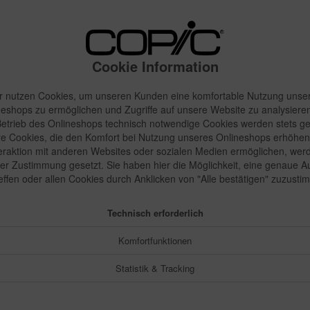
14,22 
Inhalt:
1 Stück
inkl. MwSt.
zzgl
Cookie Information
Sofort vers
r nutzen Cookies, um unseren Kunden eine komfortable Nutzung unse
neshops zu ermöglichen und Zugriffe auf unsere Website zu analysieren
etrieb des Onlineshops technisch notwendige Cookies werden stets ge
e Cookies, die den Komfort bei Nutzung unseres Onlineshops erhöhen
Merken
teraktion mit anderen Websites oder sozialen Medien ermöglichen, wer
rer Zustimmung gesetzt. Sie haben hier die Möglichkeit, eine genaue 
Artikel-Nr.:
reffen oder allen Cookies durch Anklicken von "Alle bestätigen" zuzusti
Technisch erforderlich
Komfortfunktionen
Statistik & Tracking