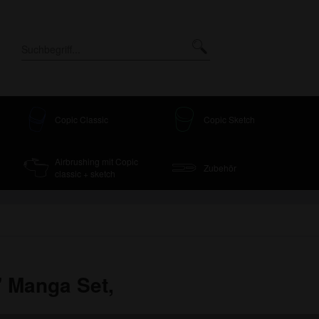
Copic Classic
Copic Sketch
Airbrushing mit Copic
Zubehör
classic + sketch
 Manga Set,