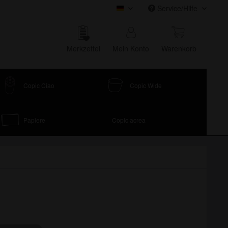
Service/Hilfe
COPIC Onlineshop
Merk­zettel
Mein Konto
Waren­korb
Copic Ciao
Copic Wide
Papiere
Copic acrea