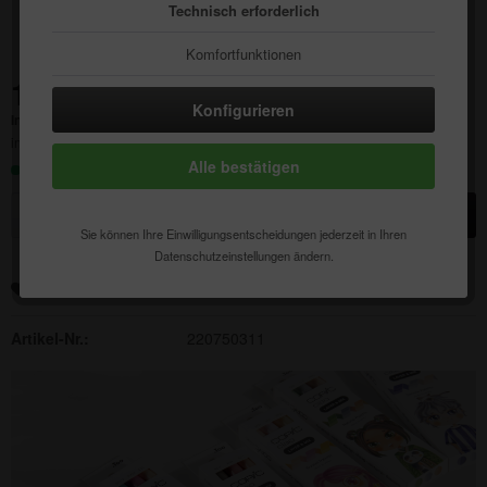
Technisch erforderlich
Komfortfunktionen
14,22 € *
Statistik & Tracking
Konfigurieren
Inhalt:
1 Stück
inkl. MwSt.
zzgl. Versandkosten
Alle bestätigen
Sofort versandfertig, Lieferzeit ca. 1-3 Werktage
In den
Warenkorb
Sie können Ihre Einwilligungsentscheidungen jederzeit in Ihren
Datenschutzeinstellungen ändern.
Merken
Auf die Wunschliste
Artikel-Nr.:
220750311