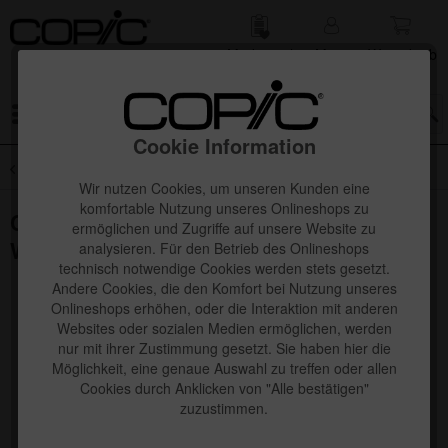
Merk­zettel
Mein
Waren­korb
Konto
Menü
Cookie Information
Übersicht
Neuheiten
Wir nutzen Cookies, um unseren Kunden eine
komfortable Nutzung unseres Onlineshops zu
Copic Ciao "LAYER & MIX" Manga Set,
ermöglichen und Zugriffe auf unsere Website zu
Warm Palette
analysieren. Für den Betrieb des Onlineshops
technisch notwendige Cookies werden stets gesetzt.
Andere Cookies, die den Komfort bei Nutzung unseres
Onlineshops erhöhen, oder die Interaktion mit anderen
Websites oder sozialen Medien ermöglichen, werden
nur mit ihrer Zustimmung gesetzt. Sie haben hier die
Möglichkeit, eine genaue Auswahl zu treffen oder allen
Cookies durch Anklicken von "Alle bestätigen"
zuzustimmen.