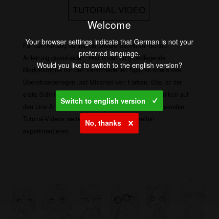
TUTORIAL VIDEO
Welcome
Your browser settings indicate that German is not your
Für den Anfang kannst du unsere Schritt-für-Schritt-
preferred language.
Anleitung downloaden. Hier findet du grundlegende
Would you like to switch to the english version?
Markerstriche mit den verschiedenen Spitzen sowie das
Übereinanderlegen und Mischen von Farben. Das ist der
erste Schritt. Anschließend kannst du diese Techniken auf
Switch to english version
den Line Art Blättern anwenden und dir in den passenden
Tutorial-Videos weitere Tipps holen oder selbst
No, thanks
experimentieren.