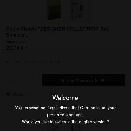
Copic Classic "DESIGNER COLLECTION" Set,
Summer...
1 Stück
Inhalt
23,74 € *
Lieferzeit ca. 1-3 Werktage
In den
Warenkorb
Merken
Welcome
Your browser settings indicate that German is not your
preferred language.
Would you like to switch to the english version?