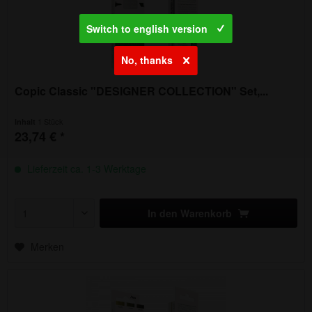
Switch to english version
No, thanks
Copic Classic "DESIGNER COLLECTION" Set,...
1 Stück
Inhalt
23,74 € *
Lieferzeit ca. 1-3 Werktage
In den
Warenkorb
Merken