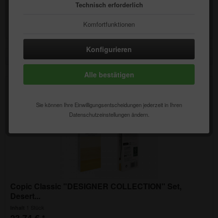
Technisch erforderlich
Inhalt
1 Stück
24,00 € *
Komfortfunktionen
Statistik & Tracking
Konfigurieren
Alle bestätigen
Sie können Ihre Einwilligungsentscheidungen jederzeit in Ihren
Datenschutzeinstellungen ändern.
Copic Classic "DESIGNER COLLECTION" Set,
Desert...
1 Stück
Inhalt