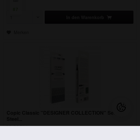
87
In den
Warenkorb
Merken
Copic Classic "DESIGNER COLLECTION" Set,
Steel...
1 Stück
Inhalt
23,74 € *