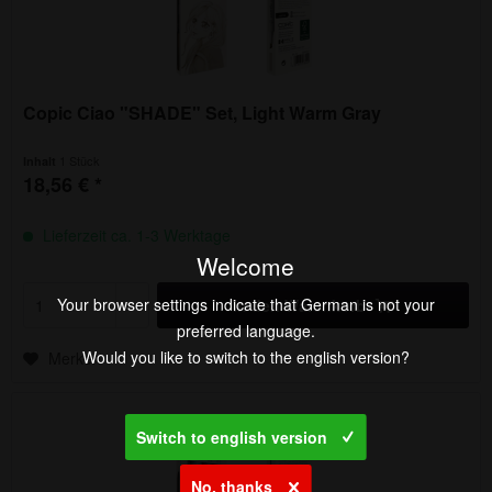
Copic Ciao "SHADE" Set, Light Warm Gray
1 Stück
Inhalt
18,56 € *
Lieferzeit ca. 1-3 Werktage
Welcome
Your browser settings indicate that German is not your
In den
Warenkorb
preferred language.
Would you like to switch to the english version?
Merken
Switch to english version
No, thanks