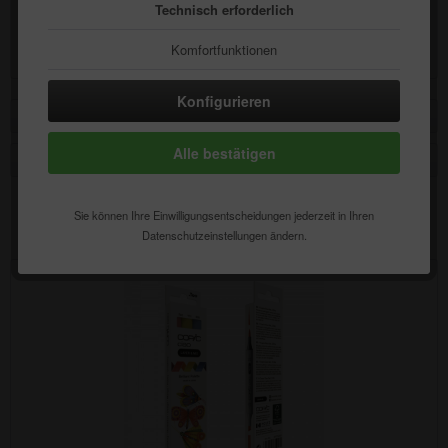
Technisch erforderlich
Inhalt
1 Stück
24,00 € *
Komfortfunktionen
Statistik & Tracking
Konfigurieren
Filtern
Alle bestätigen
Sie können Ihre Einwilligungsentscheidungen jederzeit in Ihren
Vorherige Artikel laden
Datenschutzeinstellungen ändern.