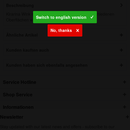
Beschreibung
Kirarina Wink ist ein Mehrzweckstift, der auf verschiedenen
Switch to english version
Oberflächen wie Papier, Fotos,...
mehr
No, thanks
Ähnliche Artikel
Kunden kauften auch
Kunden haben sich ebenfalls angesehen
Service Hotline
Shop Service
Informationen
Newsletter
Stay updated with our latest news and offers - subscribe to our