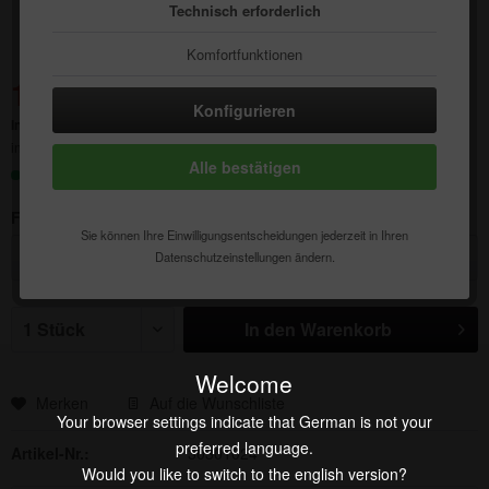
Technisch erforderlich
Komfortfunktionen
1,57 € *
Statistik & Tracking
4,75 € *
(66,95% gespart)
Konfigurieren
Inhalt:
1 Stück
inkl. MwSt.
zzgl. Versandkosten
Alle bestätigen
Sofort versandfertig, Lieferzeit ca. 1-3 Werktage
Farbe:
Sie können Ihre Einwilligungsentscheidungen jederzeit in Ihren
Datenschutzeinstellungen ändern.
In den
Warenkorb
Welcome
Merken
Auf die Wunschliste
Your browser settings indicate that German is not your
preferred language.
Artikel-Nr.:
30301024
Would you like to switch to the english version?