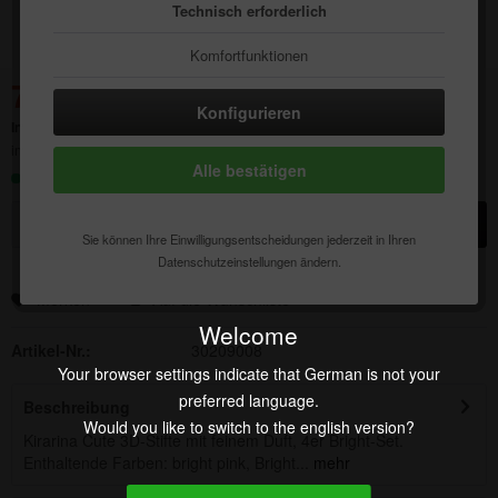
Technisch erforderlich
Komfortfunktionen
7,41 € *
Statistik & Tracking
23,68 € *
(68,71% gespart)
Konfigurieren
Inhalt:
1 Stück
inkl. MwSt.
zzgl. Versandkosten
Alle bestätigen
Sofort versandfertig, Lieferzeit ca. 1-3 Werktage
In den
Warenkorb
Sie können Ihre Einwilligungsentscheidungen jederzeit in Ihren
Datenschutzeinstellungen ändern.
Merken
Auf die Wunschliste
Welcome
Artikel-Nr.:
30209008
Your browser settings indicate that German is not your
preferred language.
Beschreibung
Would you like to switch to the english version?
Kirarina Cute 3D-Stifte mit feinem Duft, 4er Bright-Set.
Enthaltende Farben: bright pink, Bright...
mehr