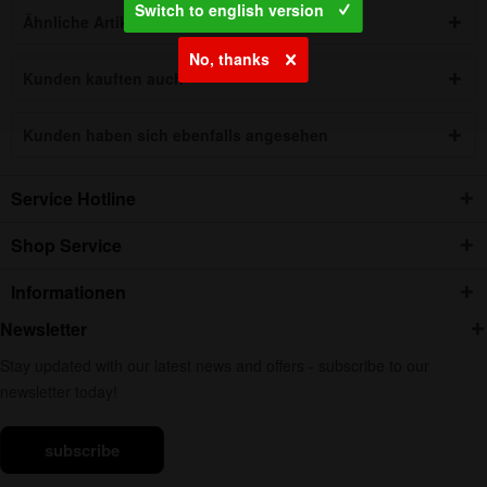
Switch to english version
Ähnliche Artikel
No, thanks
Kunden kauften auch
Kunden haben sich ebenfalls angesehen
Service Hotline
Shop Service
Informationen
Newsletter
Stay updated with our latest news and offers - subscribe to our
newsletter today!
subscribe