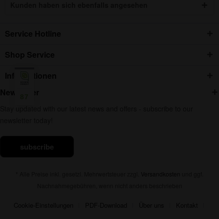
Kunden haben sich ebenfalls angesehen
Service Hotline
Shop Service
Informationen
Newsletter
87
Stay updated with our latest news and offers - subscribe to our
newsletter today!
subscribe
* Alle Preise inkl. gesetzl. Mehrwertsteuer zzgl.
Versandkosten
und ggf.
Nachnahmegebühren, wenn nicht anders beschrieben
Cookie-Einstellungen
PDF-Download
Über uns
Kontakt