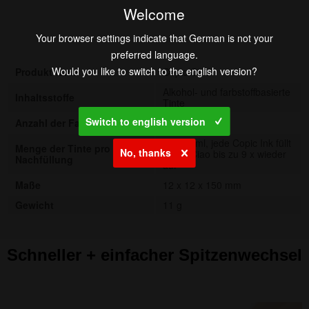
Welcome
Your browser settings indicate that German is not your
preferred language.
Would you like to switch to the english version?
Produktname
Copic Ciao
Alkohol- und farbstoffbasierte
Inhaltsstoffe
Tinte
Switch to english version
Anzahl der Farben
180 Farben
ca. 1,4 ml, jede Copic Ink füllt
Menge der Tinte pro
No, thanks
Copic Ciao bis zu 9 x wieder
Nachfüllung
auf
Maße
12 x 12 x 150 mm
Gewicht
11 g
Schneller + einfacher Spitzenwechsel