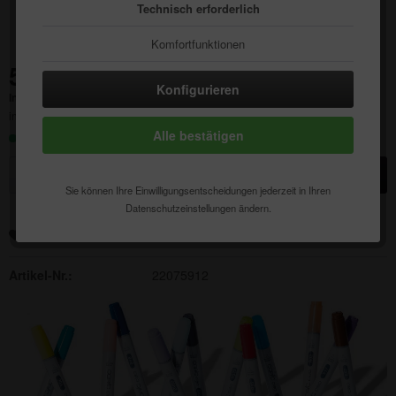
Technisch erforderlich
Komfortfunktionen
56,88 € *
Statistik & Tracking
Konfigurieren
Inhalt:
1 Stück
inkl. MwSt.
zzgl. Versandkosten
Alle bestätigen
Sofort versandfertig, Lieferzeit ca. 1-3 Werktage
In den
Warenkorb
Sie können Ihre Einwilligungsentscheidungen jederzeit in Ihren
Datenschutzeinstellungen ändern.
Merken
Auf die Wunschliste
Artikel-Nr.:
22075912