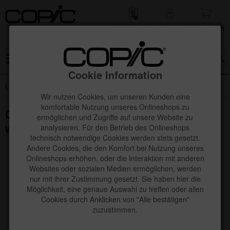
Merk­zettel
Mein
Waren­korb
Konto
Menü
Cookie Information
Übersicht
Copic Ciao
Wir nutzen Cookies, um unseren Kunden eine
komfortable Nutzung unseres Onlineshops zu
Copic Ciao Set 12 Stk. mit Buch "Start
ermöglichen und Zugriffe auf unsere Website zu
with 12 colors" Englisch
analysieren. Für den Betrieb des Onlineshops
technisch notwendige Cookies werden stets gesetzt.
Andere Cookies, die den Komfort bei Nutzung unseres
Onlineshops erhöhen, oder die Interaktion mit anderen
Websites oder sozialen Medien ermöglichen, werden
nur mit ihrer Zustimmung gesetzt. Sie haben hier die
Möglichkeit, eine genaue Auswahl zu treffen oder allen
Cookies durch Anklicken von "Alle bestätigen"
zuzustimmen.