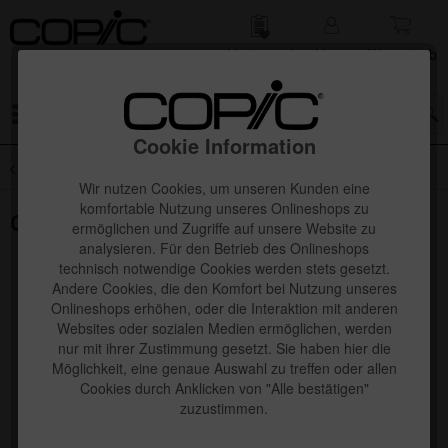
Merk­zettel
Mein
Waren­korb
Konto
Menü
Cookie Information
Übersicht
Copic Ciao 5+1 Sets
Wir nutzen Cookies, um unseren Kunden eine
komfortable Nutzung unseres Onlineshops zu
Copic Ciao "5+1"-Set Manga 7
ermöglichen und Zugriffe auf unsere Website zu
analysieren. Für den Betrieb des Onlineshops
technisch notwendige Cookies werden stets gesetzt.
Andere Cookies, die den Komfort bei Nutzung unseres
Onlineshops erhöhen, oder die Interaktion mit anderen
Websites oder sozialen Medien ermöglichen, werden
nur mit ihrer Zustimmung gesetzt. Sie haben hier die
Möglichkeit, eine genaue Auswahl zu treffen oder allen
Cookies durch Anklicken von "Alle bestätigen"
zuzustimmen.