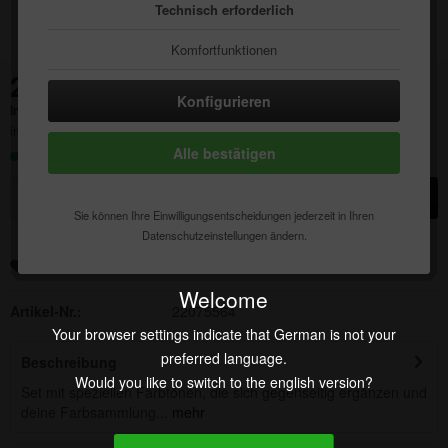
Technisch erforderlich
Komfortfunktionen
24,00 € *
Statistik & Tracking
Konfigurieren
Inhalt:
1 Stück
inkl. MwSt.
zzgl. Versandkosten
Alle bestätigen
Sofort versandfertig, Lieferzeit ca. 1-3 Werktage
In den
Warenkorb
Sie können Ihre Einwilligungsentscheidungen jederzeit in Ihren
Datenschutzeinstellungen ändern.
Merken
Auf die Wunschliste
Welcome
Artikel-Nr.:
22075564
Your browser settings indicate that German is not your
preferred language.
Beschreibung
Would you like to switch to the english version?
Set mit speziellen Farbtönen, die sich gegenseitig ergänzen und
deine Farbsammlung...
mehr