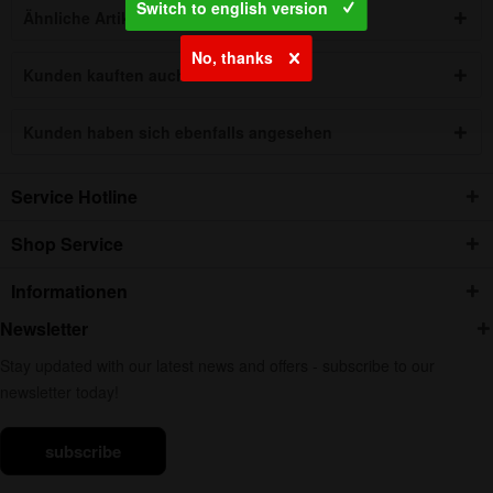
Switch to english version
Ähnliche Artikel
No, thanks
Kunden kauften auch
Kunden haben sich ebenfalls angesehen
Service Hotline
Shop Service
Informationen
Newsletter
Stay updated with our latest news and offers - subscribe to our
newsletter today!
subscribe