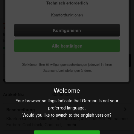
Technisch erforderlich
Komfortfunktionen
7,43 € *
Statistik & Tracking
23,68 € *
(68,62% gespart)
Konfigurieren
Inhalt:
1 Stück
inkl. MwSt.
zzgl. Versandkosten
Alle bestätigen
Sofort versandfertig, Lieferzeit ca. 1-3 Werktage
In den
Warenkorb
Sie können Ihre Einwilligungsentscheidungen jederzeit in Ihren
Datenschutzeinstellungen ändern.
Merken
Auf die Wunschliste
Welcome
Artikel-Nr.:
30209009
Your browser settings indicate that German is not your
preferred language.
Beschreibung
Would you like to switch to the english version?
Kirarina Cute 3D-Stifte mit feinem Duft, 4er Cool-Set. Enthaltene
Farben: Cool black, Cool red,...
mehr