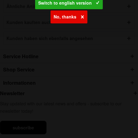
Switch to english version
Ähnliche Artikel
No, thanks
Kunden kauften auch
Kunden haben sich ebenfalls angesehen
Service Hotline
Shop Service
Informationen
Newsletter
Stay updated with our latest news and offers - subscribe to our
newsletter today!
subscribe