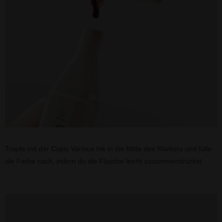
Tropfe mit der Copic Various Ink in die Mitte des Markers und fülle
die Farbe nach, indem du die Flasche leicht zusammendrückst.